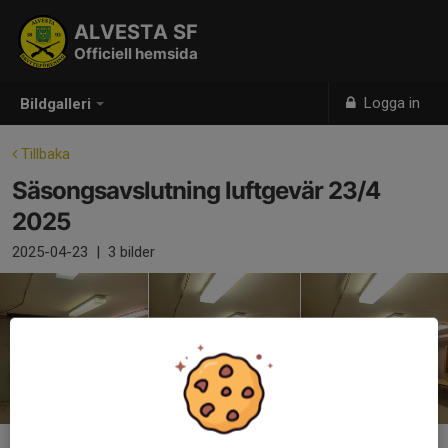
ALVESTA SF
Officiell hemsida
Logga in
Bildgalleri
Tillbaka
Säsongsavslutning luftgevär 23/4
2025
2025-04-23
|
3 bilder