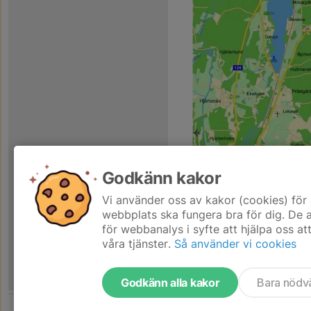
Godkänn kakor
Vi använder oss av kakor (cookies) för 
Hedens skyttecentrum, Krono
webbplats ska fungera bra för dig. De
för webbanalys i syfte att hjälpa oss at
våra tjänster.
Så använder vi cookies
Godkänn alla kakor
Bara nödv