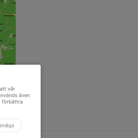
att vår
bergshed
 används även
t förbättra
ändiga