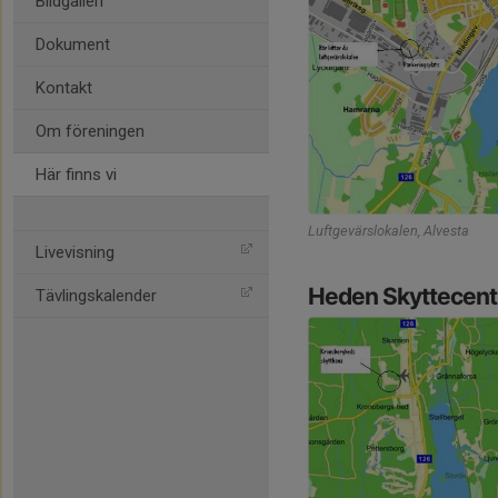
Bildgalleri
Dokument
Kontakt
Om föreningen
Här finns vi
Luftgevärslokalen, Alvesta
Livevisning
Heden Skyttecen
Tävlingskalender