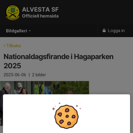
ALVESTA SF
Officiell hemsida
Logga in
Bildgalleri
Tillbaka
Nationaldagsfirande i Hagaparken
2025
2025-06-06
|
2 bilder