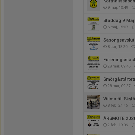
Korthållssäso
9 maj, 10:49
Städdag 9 Maj
6 maj, 15:07
Säsongsavslut
8 apr, 18:20
Föreningsmäs
28 mar, 09:46
Smörgåstårtet
28 mar, 09:27
Wilma till Skyt
8 feb, 21:46
ÅRSMÖTE 202
2 feb, 19:06