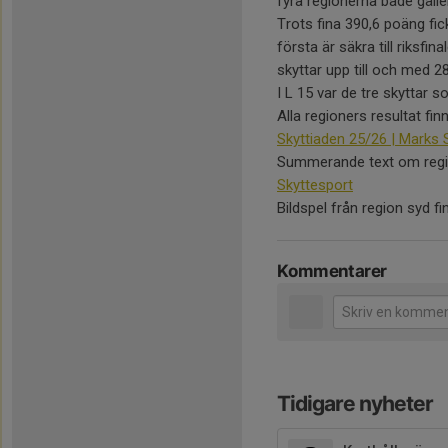
fyra regionerna både gäller
Trots fina 390,6 poäng fi
första är säkra till riksfi
skyttar upp till och med 28
I L 15 var de tre skyttar s
Alla regioners resultat fi
Skyttiaden 25/26 | Marks 
Summerande text om regio
Skyttesport
Bildspel från region syd 
Kommentarer
Tidigare nyheter