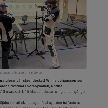
F tävlar i klassen L 15 stående
 gratulerar vår ståendeskytt Wilma Johansson som
tiadens riksfinal i Sörabyhallen, Rottne.
n 7-8 mars och L 15-klassen skjuter sin grundomgången
 Sjöbo för att skjuta regionfinal syd, den tuffaste av de