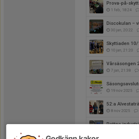
Prova-på-skytt
1 feb, 18:24
Discokulan – v
30 jan, 20:22
Skyttiaden 10/
10 jan, 21:20
Vårsäsongen 
7 jan, 21:38
Säsongsavslut
19 nov 2025
52:a Alvestat
8 nov 2025
Rottne industr
18 okt 2025
Godkänn kakor