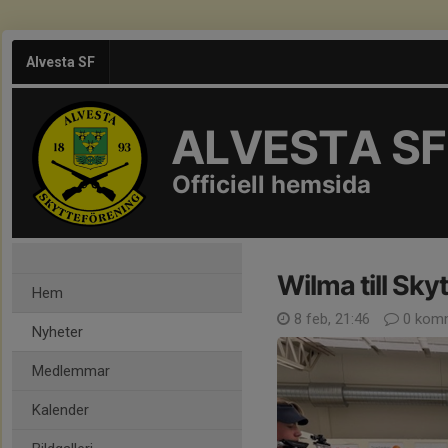
Alvesta SF
ALVESTA SF
Officiell hemsida
Wilma till Sky
Hem
8 feb, 21:46
0 komm
Nyheter
Medlemmar
Kalender