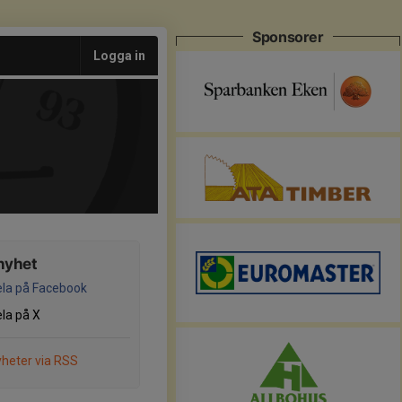
Sponsorer
Logga in
nyhet
la på Facebook
la på X
heter via RSS