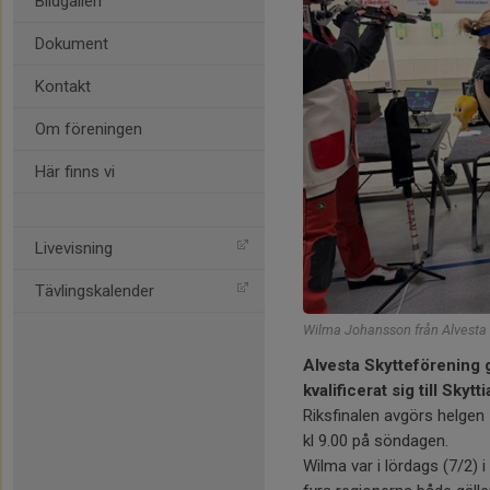
Bildgalleri
Dokument
Kontakt
Om föreningen
Här finns vi
Livevisning
Tävlingskalender
Wilma Johansson från Alvesta S
Alvesta Skytteförening
kvalificerat sig till Skyt
Riksfinalen avgörs helge
kl 9.00 på söndagen.
Wilma var i lördags (7/2) i