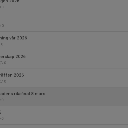
ngen 2026
3
0
ning vår 2026
0
terskap 2026
0
räffen 2026
0
tiadens riksfinal 8 mars
0
6
0