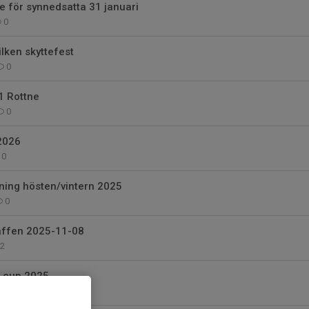
e för synnedsatta 31 januari
0
ilken skyttefest
0
1 Rottne
0
2026
0
ning hösten/vintern 2025
0
räffen 2025-11-08
2
i cup 2025
0