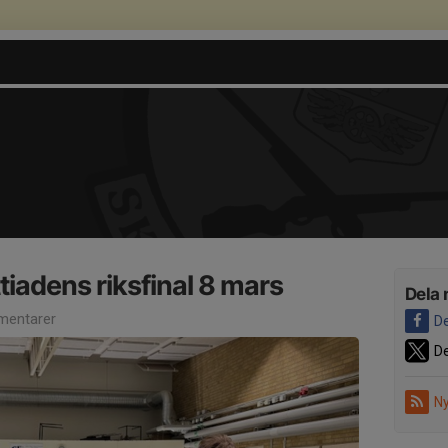
ttiadens riksfinal 8 mars
Dela 
entarer
De
De
Ny