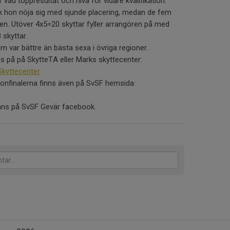
 vad toppresultat och nivå för vidare kvalifikation.
ck hon nöja sig med sjunde placering, medan de fem
nalen. Utöver 4x5=20 skyttar fyller arrangören på med
 skyttar.
om var bättre än bästa sexa i övriga regioner.
nns på på SkytteTA eller Marks skyttecenter:
Skyttecenter
nfinalerna finns även på SvSF hemsida:
finns på SvSF Gevär facebook.