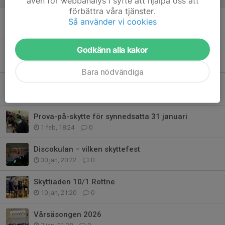
även för webbanalys i syfte att hjälpa oss att
förbättra våra tjänster.
Smörgåstårteträffen 2026
Så använder vi cookies
28 mar, 09:27
0
Godkänn alla kakor
Wilma till Skyttiadens riksfinal 8 mars
8 feb, 21:46
0
Bara nödvändiga
ÅRSMÖTE 2026
2 feb, 19:06
0
Prova-på-skytte för synnedsatta 31 januari
1 feb, 18:24
0
Discokulan – vilken skyttefest
30 jan, 20:22
0
Skyttiaden 10/1 Rottne
10 jan, 21:20
0
Vårsäsongen 2026