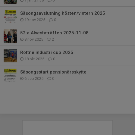
7 jan, 21:38
0
Säsongsavslutning hösten/vintern 2025
19 nov 2025
0
52:a Alvestaträffen 2025-11-08
8 nov 2025
2
Rottne industri cup 2025
18 okt 2025
0
Säsongsstart pensionärsskytte
6 sep 2025
0