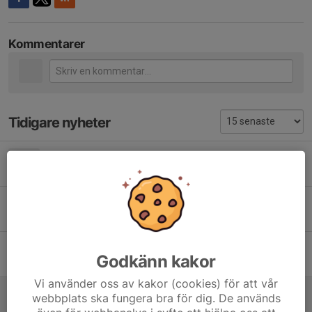
Kommentarer
Tidigare nyheter
Korthållssäsongen 2026
9 maj, 10:49
3
Städdag 9 Maj
6 maj, 15:07
0
Säsongsavslutning vår 2026
Godkänn kakor
8 apr, 18:20
0
Vi använder oss av kakor (cookies) för att vår
Föreningsmästerskap 2026
webbplats ska fungera bra för dig. De används
28 mar, 09:46
0