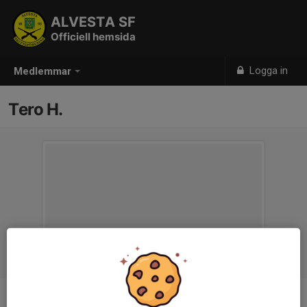
ALVESTA SF
Officiell hemsida
Logga in
Medlemmar
Tero H.
Titel
Ledare - Luftgevär/Korthåll