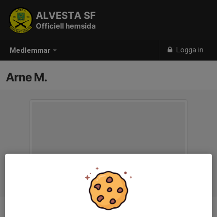
ALVESTA SF
Officiell hemsida
Logga in
Medlemmar
Arne M.
Titel
Revisor